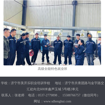
高级全能特色就业班
学校：济宁市美开乐职业培训学校 地址：济宁市共青团路与金宇路交
汇处向北600米鑫声玉城 5号楼2单元
联系人：张老师 电话：0537-2779898 、 15588766757（微信同号）
网址：www.sdhenghui.com