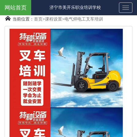
网站首页
济宁市美开乐职业培训学校
Toggl
naviga
当前位置：
首页
>
课程设置
>
电气焊电工叉车培训