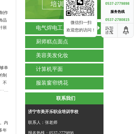
培训课程
0537-2779898
服务热线
案制作
0537-2780815
饰品
微信扫一扫
电气焊电工叉车培训
计班
欢迎您的访问！
厨师糕点面点
美容美发化妆
能够单
计算机平面
的制
服装窗帘绣花
、不
··…
联系我们
济宁市美开乐职业培训学校
联系人：张老师
术。内
多年
报名热线：0537-2779898