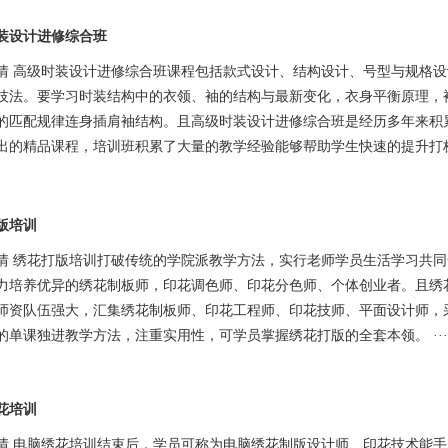
装设计进修综合班
情 高级时装设计进修综合班课程包括款式设计、结构设计、号型与规格
技法。要学习时装结构中的衣领、袖的结构与最新变化，衣身平衡原理，
的匹配规律连身插肩袖结构。且高级时装设计进修综合班是经历多年来积
出的精品课程，培训班积累了大量的教学经验能够帮助学生快速的提升打
版培训
情 绣花打版培训打破传统的学院派教学方法，实行老师学员生活学习共同
力培养优异的绣花制板师，印花调色师、印花分色师、个体创业者。且绣
师资队伍强大，汇集绣花制板师、印花工程师、印花技师、平面设计师，
的单课独进教学方法，注重实用性，可学员掌握绣花打版的全套本领。 ··
花培训
情 电脑绣花培训结束后，学员可称为电脑绣花制版设计师、印花技术能