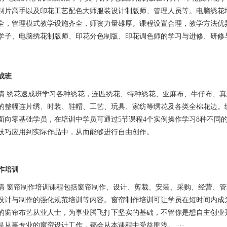
制片高手以及印花工艺配色大师服装设计制版师、管理人员等。电脑绣花
全，管理模式教学设施齐全，师资力量雄厚。课程设置合理，教学方法优
学子、电脑绣花制版师、印花分色制版、印花调色师的学习与进修、研修
成班
情 绣花速成班学习各种绣花，连匹绣花、特种绣花、亚麻布、牛仔布、
的整幅连片绣、时装、鞋帽、工艺、玩具、家纺等绣花及各类全棉花边。
面向零基础学员，在培训中学员可通过5节课程4个实例操作学习8种不同
技巧应用到实际作品中，从而能够进行自由创作。 ···…
作培训
情 窗帘制作培训课程包括窗帘制作、设计、剪裁、安装、采购、经营、
设计与制作的强化规范培训等内容。窗帘制作培训可让学员在短时间内成
的窗帘布艺从业人士，为事业腾飞打下坚实的基础，不管你是想自主创业
是从事专业的窗帘设计工作，都会从本课程中受益匪浅。 ···…