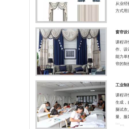
从业经
方式用
窗帘设
课程详
作、设
能力单
帘的制
工业制
课程详
生成，
脑试衣
量、服
···…