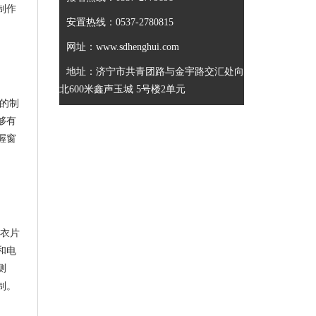
制作
安置热线：0537-2780815
网址：www.sdhenghui.com
地址：济宁市共青团路与金宇路交汇处向
北600米鑫声玉城 5号楼2单元
帘的制
够有
握窗
、衣片
和电
测
制。