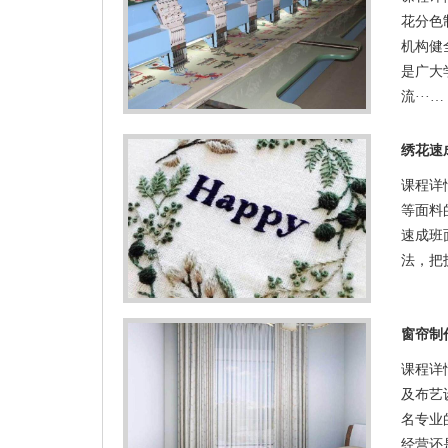
花分色
机构健
是广大
流···…
绣花速
课程详
等面料
速成班
法，把
窗帘制
课程详
及布艺
名专业
经营还