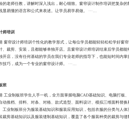
验的老师任教，讲解时深入浅出，耐心细致。窗帘设计制作培训把复杂的
浅显易懂的语言和公式来表述。让学员易学易做。 ···…
计师培训
情 窗帘设计师培训个性化的教学形式，让每位学员都能轻轻松松学好窗
计、裁剪、安装，且都能够单独开店。且窗帘设计师培训结束后学员都能
独开店，没有任何基础的学员在我们专业老师的指导下，也能短时间内掌
作技巧，成为一个专业的窗帘设计师。 ···…
板班
情 工业制板班学生人手一机，全方面掌握电脑CAD基础知识、电脑打板
自动推档、排料、对条、对格、款式造型、面料设计、模拟三维面料替换
。工业制板班分为服装基础知识和服装应用知识，包括衣服的分类与人体
装裁剪基础知识以及服装缝制基础知识，覆盖了各个服装种类的裁剪与缝