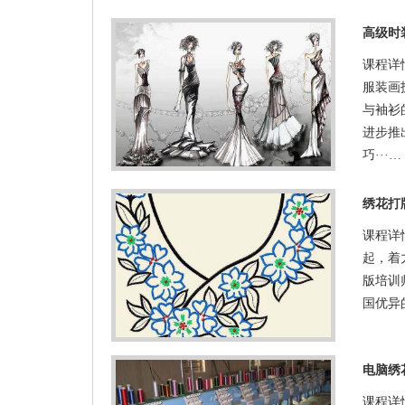
高级时
课程详
服装画
与袖衫
进步推
巧···…
绣花打
课程详
起，着
版培训
国优异
电脑绣
课程详