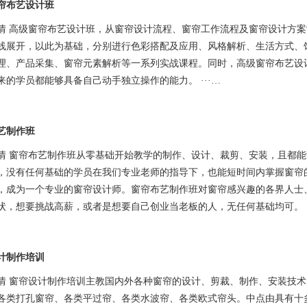
帘布艺设计班
情 高级窗帘布艺设计班，从窗帘设计流程、窗帘工作流程及窗帘设计方
线展开，以此为基础，分别进行色彩搭配及应用、风格解析、生活方式、
理、产品采集、窗帘元素解析等一系列实战课程。同时，高级窗帘布艺设
来的学员都能够具备自己动手独立操作的能力。 ···…
艺制作班
情 窗帘布艺制作班从零基础开始教学的制作、设计、裁剪、安装，且都
，没有任何基础的学员在我们专业老师的指导下，也能短时间内掌握窗帘
，成为一个专业的窗帘设计师。窗帘布艺制作班对窗帘感兴趣的各界人士
状，想要挑战高薪，或者是想要自己创业当老板的人，无任何基础均可。 ·
计制作培训
情 窗帘设计制作培训主教国内外各种窗帘的设计、剪裁、制作、安装技
各类打孔窗帘、各类平过帘、各类水波帘、各类欧式帘头。中点由具有十