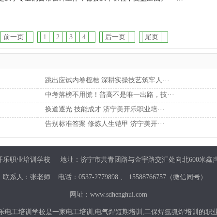
前一页
1
2
3
4
后一页
尾页
跳出应试内卷桎梏 深耕实操技艺筑牢人···
中考落榜不用慌！普高不是唯一出路，技···
换道逐光 技能成才 济宁美开乐职业培···
告别标准答案 修炼人生铠甲 济宁美开···
乐职业培训学校 地址：济宁市共青团路与金宇路交汇处向北600米鑫声
联系人：张老师 电话：0537-2779898 、 15588766757（微信同号）
网址：www.sdhenghui.com
乐电工培训学校是一家
电工培训
,
电气焊短期培训
,
二保焊氩弧焊培训
的职