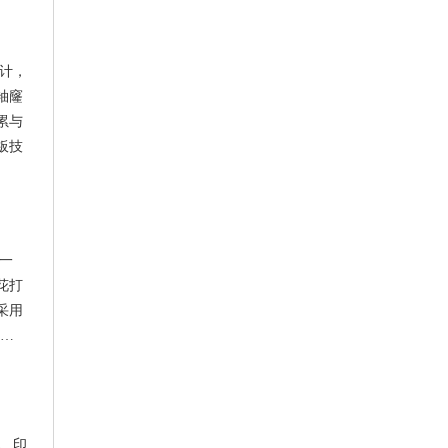
设计，
袖窿
累与
板技
一
花打
采用
·…
手、印