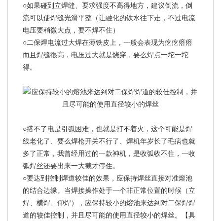
○如果碰到立焊缝、要求强度不高得地方，建议倒流，倒
流可以使焊缝光滑平整（让融化的铁水往下走，不过电流
电压要稍微大点，要不焊不住）
○二保焊电流过大焊在薄铁皮上，一般会表现为疙疙瘩瘩
而且焊缝很高，电压过大就是烧穿，要么焊点一坨一坨
得。
○搭不了电是引弧困难，也就是打不着火，这个可能是焊
线老化了、要么焊枪开关不行了、焊机年岁长了毛病也就
多了正常，我曾经用过的一款神机，是收弧收不住，一收
弧焊丝还要出来一大截才停住。
○要达到控制焊道较佳的效果，应保持焊丝直接对准熔池
的结合边缘。当焊接操作处于一个非正常位置的时候（立
焊、横焊、仰焊），应保持较小的熔池来达到对二保焊焊
道的较佳控制，并且尽可能的使用直径较小的焊丝。【具