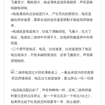
飞溅变少、颗粒很大，钣金薄铁皮就容易烧穿，声音是哧
啦哧啦得响。
○电弧通俗的点说就是打火，产生亮光的那部分，电压是
融化焊丝速度，要跟合适的送丝速度搭配才能提高焊接效
率。
○电感就是电弧推力，往低了调融深低、飞溅小，往大了
相反，电感在二保焊中作用不大，在电焊和氩弧焊中作用
明显。
○三个调节纽电压、电流、出丝速度。出丝速度快了电流
电压就加大，不然未融明显顶丝、还有飞溅很大、声音噼
里啪啦的。
○电流电压配比好了，声音和蜂鸣一样，还有二保焊焊接
时要注意焊点压焊点，前一个焊点压后一个焊点3分之2，
如果焊点处于红色状态时就要等一等，防止烧穿。